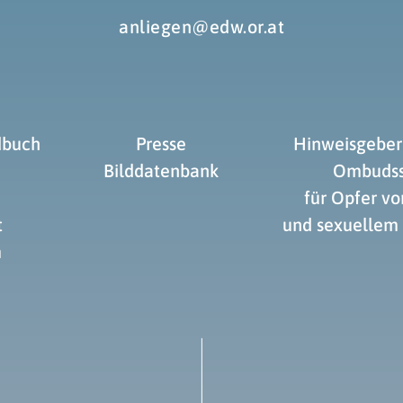
anliegen@edw.or.at
dbuch
Presse
Hinweisgeber
Bilddatenbank
Ombudss
für Opfer v
t
und sexuellem
m