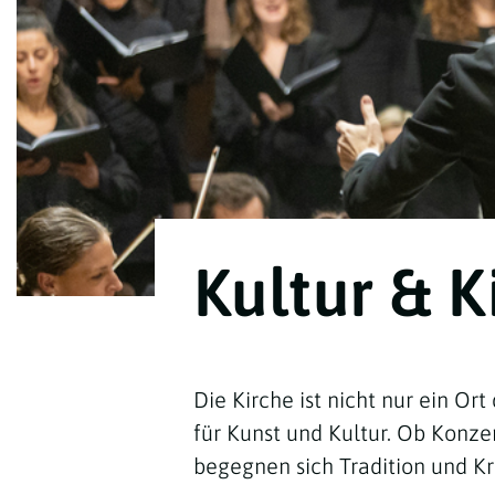
Kirchenbeitrag
Hochschul
Beichte
In Memoriam
Aschermit
Ökumene
Diözesanle
Telefonseelsorge
Konservato
Hochzeit & Ehe
Fastenzeit
Personen
Kirchenmu
Weihe
Karwoche
Pfarren
Erwachsene
Region
Krankensalbung
Ostern
Institution
Theologisc
Christi Hi
Andersspr
Pfingsten
Organigr
Kultur & K
Fronleich
Mariä Him
Die Kirche ist nicht nur ein O
Erntedank
für Kunst und Kultur. Ob Konze
begegnen sich Tradition und Kr
Allerheili