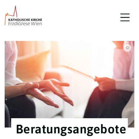
iSto
Beratungsangebote