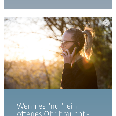
iSto
Wenn es "nur" ein
offenes Ohr braucht -