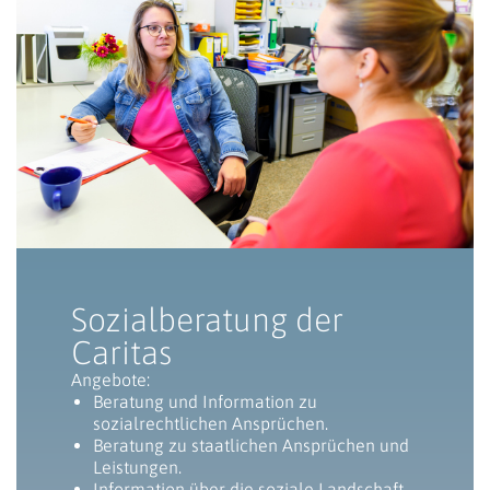
Sozialberatung der
Caritas
Angebote:
Beratung und Information zu
sozialrechtlichen Ansprüchen.
Beratung zu staatlichen Ansprüchen und
Leistungen.
Information über die soziale Landschaft